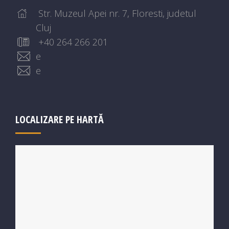
Str. Muzeul Apei nr. 7, Floresti, judetul
Cluj
+40 264 266 201
e
e
LOCALIZARE PE HARTĂ