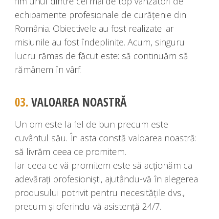
fim unul dintre cei mai de top vânzători de
echipamente profesionale de curățenie din
România. Obiectivele au fost realizate iar
misiunile au fost îndeplinite. Acum, singurul
lucru rămas de făcut este: să continuăm să
rămânem în vârf.
03.
VALOAREA NOASTRĂ
Un om este la fel de bun precum este
cuvântul său. În asta constă valoarea noastră:
să livrăm ceea ce promitem.
Iar ceea ce vă promitem este să acționăm ca
adevărați profesioniști, ajutându-vă în alegerea
produsului potrivit pentru necesitățile dvs.,
precum și oferindu-vă asistență 24/7.