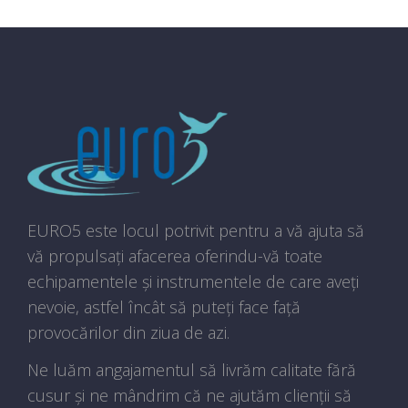
EURO5 este locul potrivit pentru a vă ajuta să
vă propulsați afacerea oferindu-vă toate
echipamentele și instrumentele de care aveți
nevoie, astfel încât să puteți face față
provocărilor din ziua de azi.
Ne luăm angajamentul să livrăm calitate fără
cusur și ne mândrim că ne ajutăm clienții să