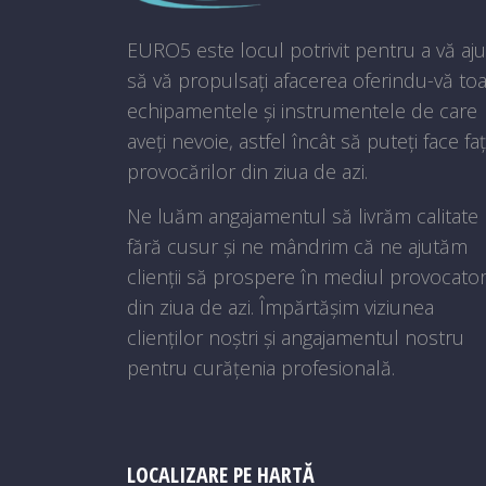
EURO5 este locul potrivit pentru a vă aju
să vă propulsați afacerea oferindu-vă to
echipamentele și instrumentele de care
aveți nevoie, astfel încât să puteți face fa
provocărilor din ziua de azi.
Ne luăm angajamentul să livrăm calitate
fără cusur și ne mândrim că ne ajutăm
clienții să prospere în mediul provocato
din ziua de azi. Împărtășim viziunea
clienților noștri și angajamentul nostru
pentru curățenia profesională.
LOCALIZARE PE HARTĂ