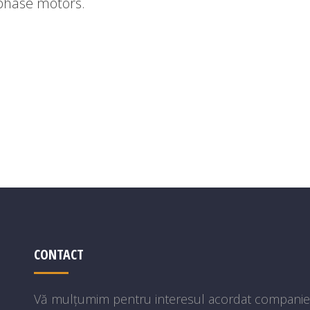
-phase motors.
CONTACT
Vă mulțumim pentru interesul acordat companie