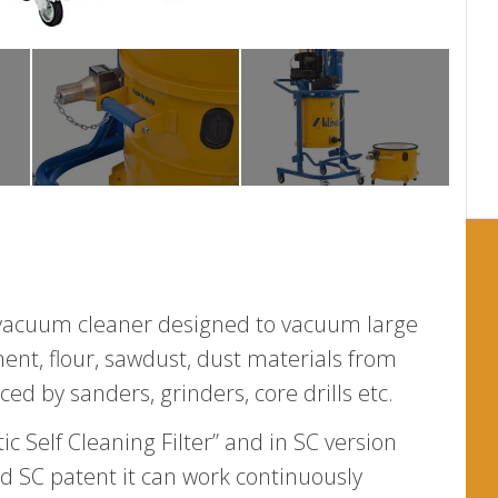
vacuum cleaner designed to vacuum large
ment, flour, sawdust, dust materials from
ed by sanders, grinders, core drills etc.
c Self Cleaning Filter” and in SC version
nd SC patent it can work continuously