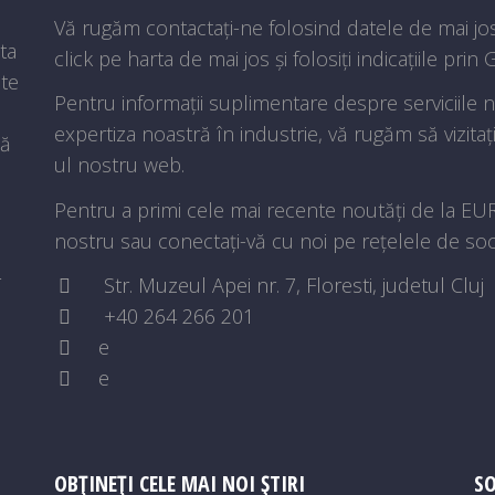
Vă rugăm contactați-ne folosind datele de mai jos.
ta
click pe harta de mai jos și folosiți indicațiile pri
ate
Pentru informații suplimentare despre serviciile
expertiza noastră în industrie, vă rugăm să vizit
ță
ul nostru web.
Pentru a primi cele mai recente noutăți de la E
nostru sau conectați-vă cu noi pe rețelele de soci
r
Str. Muzeul Apei nr. 7, Floresti, judetul Cluj
+40 264 266 201
e
e
OBȚINEȚI CELE MAI NOI ȘTIRI
SO