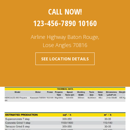
CALL NOW!
123-456-7890 10160
Airline Highway Baton Rouge,
Lose Angles 70816
SEE LOCATION DETAILS