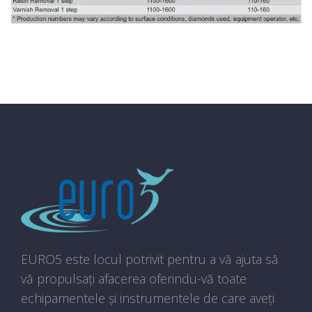
EURO5 este locul potrivit pentru a vă ajuta să
vă propulsați afacerea oferindu-vă toate
echipamentele și instrumentele de care aveți