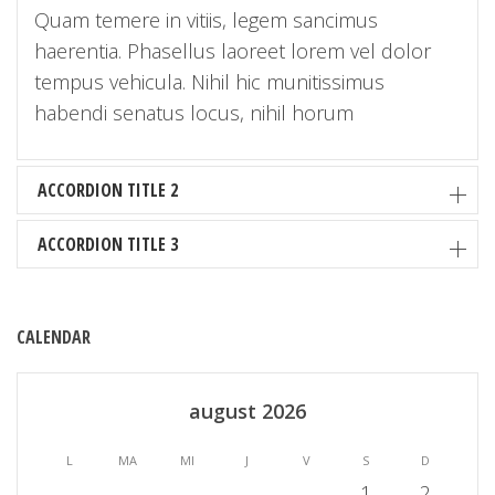
Quam temere in vitiis, legem sancimus
haerentia. Phasellus laoreet lorem vel dolor
tempus vehicula. Nihil hic munitissimus
habendi senatus locus, nihil horum
ACCORDION TITLE 2
ACCORDION TITLE 3
CALENDAR
august 2026
L
MA
MI
J
V
S
D
1
2